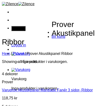
Skip
to
content
Prover
Privatperson
Akustikpanel
Bli kund
Ribbor
Logga in
Hem
/
Prover
/
Prover Akustikpanel Ribbor
Showing all 5 results
Inga produkter i varukorgen.
4 dekorer
Varukorg
Prover
Inga produkter i varukorgen.
Varuprov Akustikpanel Mantlade Fanér 3 sidor- Ribbor
118,75
kr