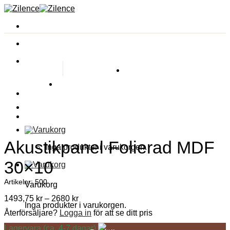
Privatperson
Bli kund
Logga in
Akustikpanel Folierad MDF
Inga produkter i varukorgen.
30×10
Artikelnr: 500
Varukorg
1493,75
kr
–
2680
kr
Inga produkter i varukorgen.
Återförsäljare?
Logga in
för att se ditt pris
Lagervara (ca. 4-7 dagar)