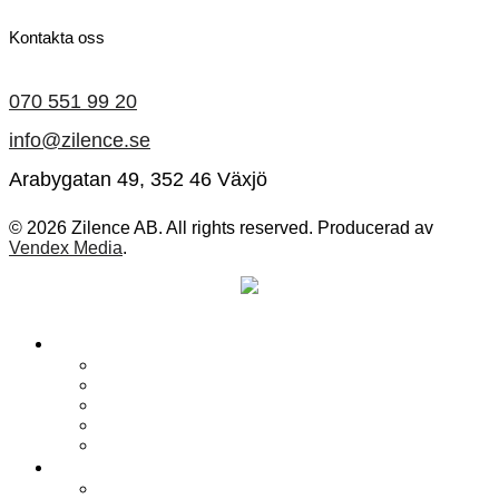
Kontakta oss
070 551 99 20
info@zilence.se
Arabygatan 49, 352 46 Växjö
© 2026 Zilence AB. All rights reserved. Producerad av
Vendex Media
.
Paneler
Akustikpaneler för inomhusbruk
Brandklassade akustikpaneler
Akustikpaneler för våtrum
Släta väggpaneler
Paneler för utomhusbruk
Tillbehör
Avslutningslister