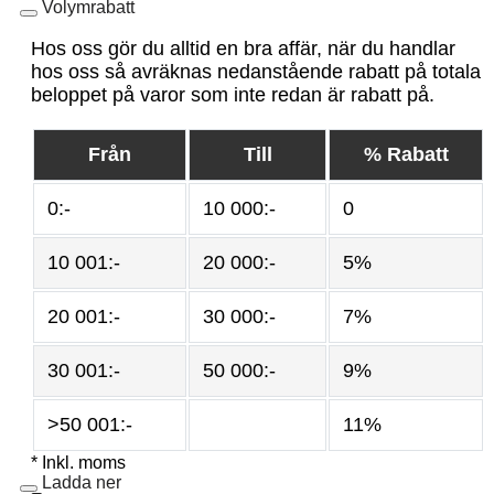
Volymrabatt
Hos oss gör du alltid en bra affär, när du handlar
hos oss så avräknas nedanstående rabatt på totala
beloppet på varor som inte redan är rabatt på.
Från
Till
% Rabatt
0:-
10 000:-
0
10 001:-
20 000:-
5%
20 001:-
30 000:-
7%
30 001:-
50 000:-
9%
>50 001:-
11%
* Inkl. moms
Ladda ner