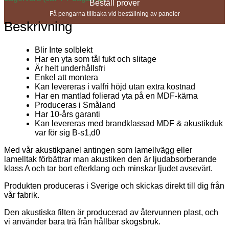
Beställ prover
Få pengarna tillbaka vid beställning av paneler
Beskrivning
Blir Inte solblekt
Har en yta som tål fukt och slitage
Är helt underhållsfri
Enkel att montera
Kan levereras i valfri höjd utan extra kostnad
Har en mantlad folierad yta på en MDF-kärna
Produceras i Småland
Har 10-års garanti
Kan levereras med brandklassad MDF & akustikduk
var för sig B-s1,d0
Med vår akustikpanel antingen som lamellvägg eller
lamelltak förbättrar man akustiken den är ljudabsorberande
klass A och tar bort efterklang och minskar ljudet avsevärt.
Produkten produceras i Sverige och skickas direkt till dig från
vår fabrik.
Den akustiska filten är producerad av återvunnen plast, och
vi använder bara trä från hållbar skogsbruk.