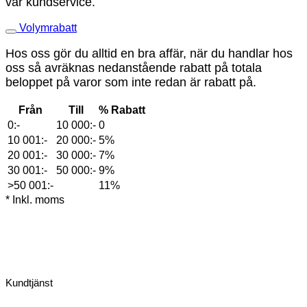
vår kundservice.
Volymrabatt
Hos oss gör du alltid en bra affär, när du handlar hos
oss så avräknas nedanstående rabatt på totala
beloppet på varor som inte redan är rabatt på.
Från
Till
% Rabatt
0:-
10 000:-
0
10 001:-
20 000:-
5%
20 001:-
30 000:-
7%
30 001:-
50 000:-
9%
>50 001:-
11%
* Inkl. moms
Kundtjänst