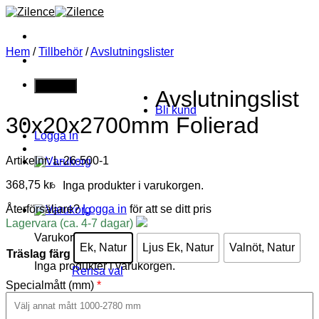
Hem
/
Tillbehör
/
Avslutningslister
Privatperson
Avslutningslist
Bli kund
30x20x2700mm Folierad
Logga in
Artikelnr: L-26-500-1
368,75
kr
Inga produkter i varukorgen.
Återförsäljare?
Logga in
för att se ditt pris
Lagervara (ca. 4-7 dagar)
Varukorg
Ek, Natur
Ljus Ek, Natur
Valnöt, Natur
Träslag färg
Inga produkter i varukorgen.
Rensa val
Specialmått (mm)
*