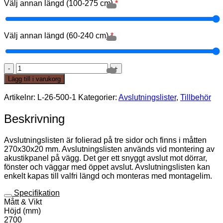
Välj annan längd (100-275 cm)
*
Välj annan längd (60-240 cm)
*
Lägg till i varukorg
Artikelnr:
L-26-500-1
Kategorier:
Avslutningslister
,
Tillbehör
Beskrivning
Avslutningslisten är folierad på tre sidor och finns i måtten
270x30x20 mm. Avslutningslisten används vid montering av
akustikpanel på vägg. Det ger ett snyggt avslut mot dörrar,
fönster och väggar med öppet avslut. Avslutningslisten kan
enkelt kapas till valfri längd och monteras med montagelim.
Specifikation
Mått & Vikt
Höjd (mm)
2700